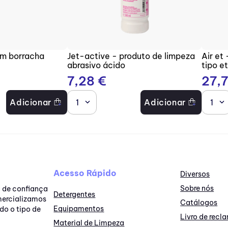
om borracha
Jet-active - produto de limpeza
Air et
abrasivo ácido
tipo e
7
,
28
€
27
,
Adicionar
1
Adicionar
1
Acesso Rápido
Diversos
Sobre nós
a de confiança
Detergentes
omercializamos
Catálogos
Equipamentos
do o tipo de
Livro de rec
Material de Limpeza