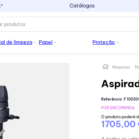
Catálogos
A*
al de limpeza
Papel
Proteção
Máquinas
M
Aspirad
Referência
:
F10030
POR ENCOMENDA
O produto poderá d
1705,00 
A todos os valo