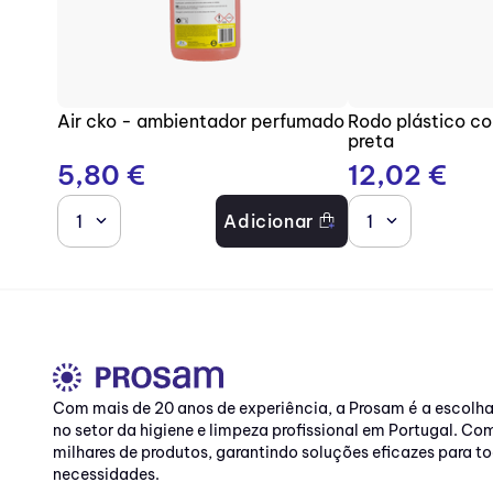
Air cko - ambientador perfumado
Rodo plástico c
preta
5
,
80
€
12
,
02
€
1
Adicionar
1
Com mais de 20 anos de experiência, a Prosam é a escolh
no setor da higiene e limpeza profissional em Portugal. C
milhares de produtos, garantindo soluções eficazes para to
necessidades.