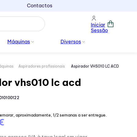
Contactos
Iniciar
Sessão
Máquinas
Diversos
áquinas
Aspiradores profissionais
Aspirador VHS010 LC ACD
or vhs010 lc acd
010100122
emorar, aproximadamente, 1/2 semanas a ser entregue.
€
res acresce IVA à taxa legal em vigor