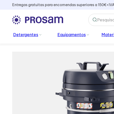
Entregas gratuitas para encomendas superiores a 150€+IV
TERMOS MAIS BUSCADOS
Detergentes
Equipamentos
Materi
1
º
kiehl
2
º
vidros
3
º
sacos lixo
4
º
mopa
5
º
cabo
6
º
sani
7
º
peluche
8
º
amoniacal
9
º
saco