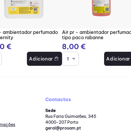
 - ambientador perfumado
Air pr - ambientador perfuma
ternity
tipo paco rabanne
70
€
8
,
00
€
Adicionar
1
Adicionar
Contactos
Sede
Rua Faria Guimarães, 345
4000-207 Porto
lamações
geral@prosam.pt