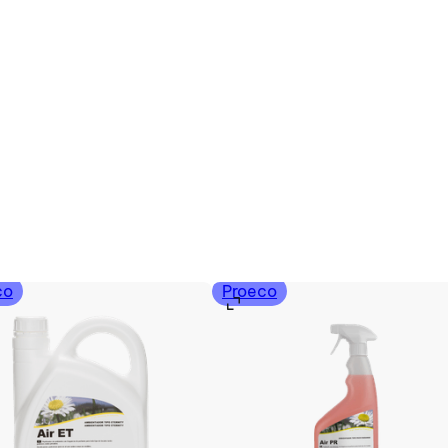
co
Proeco