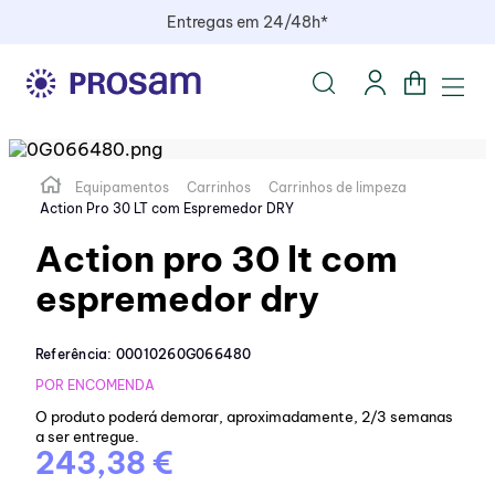
Entregas em 24/48h*
Equipamentos
Carrinhos
Carrinhos de limpeza
Action Pro 30 LT com Espremedor DRY
Action pro 30 lt com
espremedor dry
Referência
:
00010260G066480
POR ENCOMENDA
O produto poderá demorar, aproximadamente, 2/3 semanas
a ser entregue.
243,38 €