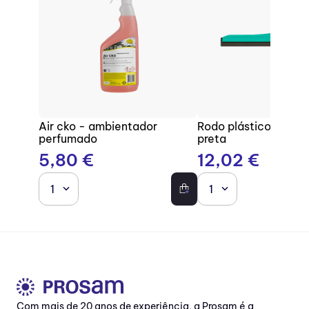
Air cko - ambientador
Rodo plástico com b
perfumado
preta
5
,
80
€
12
,
02
€
1
1
Com mais de 20 anos de experiência, a Prosam é a