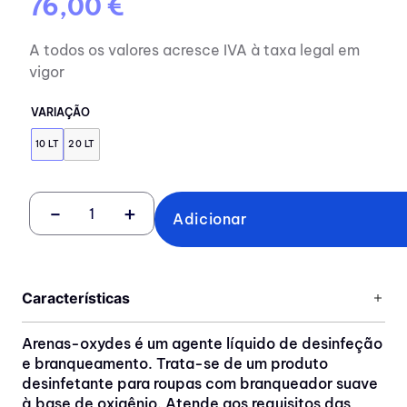
76,00 €
A todos os valores acresce IVA à taxa legal em
vigor
VARIAÇÃO
10 LT
20 LT
－
＋
Adicionar
Características
Arenas-oxydes é um agente líquido de desinfeção
e branqueamento. Trata-se de um produto
desinfetante para roupas com branqueador suave
à base de oxigênio. Atende aos requisitos das