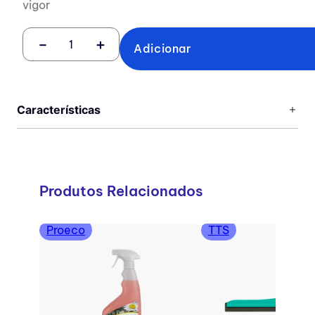
vigor
－
＋
Adicionar
Características
Produtos Relacionados
Proeco
TTS