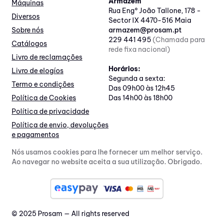
Armazém
Máquinas
Rua Engº João Tallone, 178 -
Diversos
Sector IX 4470-516 Maia
Sobre nós
armazem@prosam.pt
229 441 495
(Chamada para
Catálogos
rede fixa nacional)
Livro de reclamações
Horários:
Livro de elogíos
Segunda a sexta:
Termo e condições
Das 09h00 às 12h45
Política de Cookies
Das 14h00 às 18h00
Política de privacidade
Política de envio, devoluções
e pagamentos
Nós usamos cookies para lhe fornecer um melhor serviço.
Ao navegar no website aceita a sua utilização. Obrigado.
© 2025 Prosam — All rights reserved