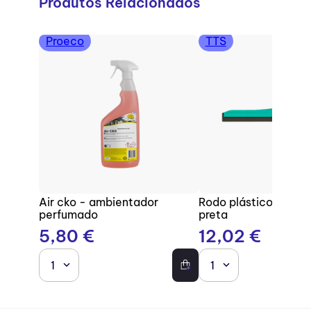
Produtos Relacionados
Proeco
TTS
Air cko - ambientador
Rodo plástico com b
perfumado
preta
5
,
80
€
12
,
02
€
1
1