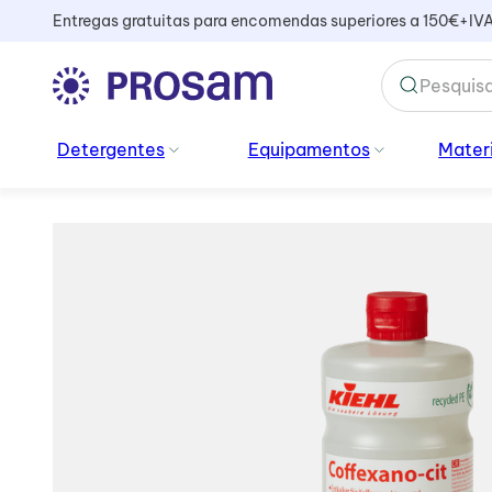
Entregas gratuitas para encomendas superiores a 150€+IV
TERMOS MAIS BUSCADOS
Detergentes
Equipamentos
Materi
1
º
kiehl
2
º
vidros
3
º
sacos lixo
4
º
mopa
5
º
cabo
6
º
sani
7
º
peluche
8
º
amoniacal
9
º
saco