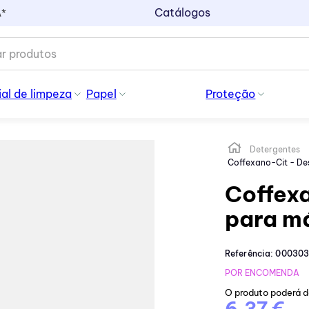
Catálogos
A*
al de limpeza
Papel
Proteção
Detergentes
Coffexano-Cit - De
Coffexa
para m
Referência
:
000303
POR ENCOMENDA
O produto poderá 
6,37 €