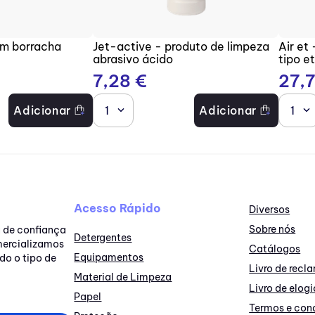
om borracha
Jet-active - produto de limpeza
Air et
abrasivo ácido
tipo e
7
,
28
€
27
,
Adicionar
1
Adicionar
1
Acesso Rápido
Diversos
Sobre nós
a de confiança
Detergentes
omercializamos
Catálogos
Equipamentos
do o tipo de
Livro de rec
Material de Limpeza
Livro de elogi
Papel
Termos e con