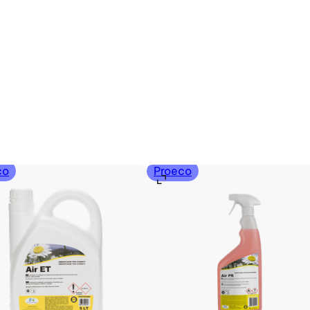
co
Proeco