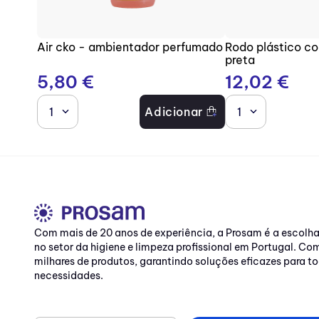
Air cko - ambientador perfumado
Rodo plástico c
preta
5
,
80
€
12
,
02
€
1
Adicionar
1
Com mais de 20 anos de experiência, a Prosam é a escolh
no setor da higiene e limpeza profissional em Portugal. C
milhares de produtos, garantindo soluções eficazes para to
necessidades.