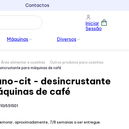
Contactos
Iniciar
Sessão
Máquinas
Diversos
Área alimentar e cozinhas
Outros produtos para cozinhas
sincrustante para máquinas de café
no-cit - desincrustante
áquinas de café
10J551501
demorar, aproximadamente, 7/8 semanas a ser entregue.