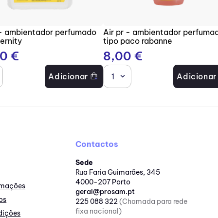
 - ambientador perfumado
Air pr - ambientador perfuma
ternity
tipo paco rabanne
70
€
8
,
00
€
Adicionar
1
Adicionar
Contactos
Sede
Rua Faria Guimarães, 345
4000-207 Porto
lamações
geral@prosam.pt
os
225 088 322
(Chamada para rede
fixa nacional)
dições