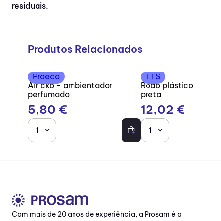
residuais.
Produtos Relacionados
Proeco
TTS
Air cko - ambientador
Rodo plástico com b
perfumado
preta
5
,
80
€
12
,
02
€