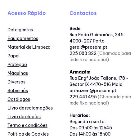
Acesso Rápido
Contactos
Sede
Detergentes
Rua Faria Guimarães, 345
Equipamentos
4000-207 Porto
Material de Limpeza
geral@prosam.pt
225 088 322
(Chamada para
Papel
rede fixa nacional)
Proteção
Armazém
Máquinas
Rua Engº João Tallone, 178 -
Diversos
Sector IX 4470-516 Maia
Sobre nós
armazem@prosam.pt
229 441 495
(Chamada para
Catálogos
rede fixa nacional)
Livro de reclamações
Horários:
Livro de elogíos
Segunda a sexta:
Termo e condições
Das 09h00 às 12h45
Política de Cookies
Das 14h00 às 18h00