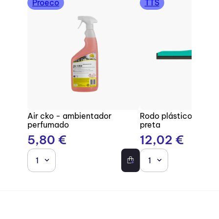
Proeco
TTS
Air cko - ambientador
Rodo plástico com b
perfumado
preta
5
,
80
€
12
,
02
€
1
1