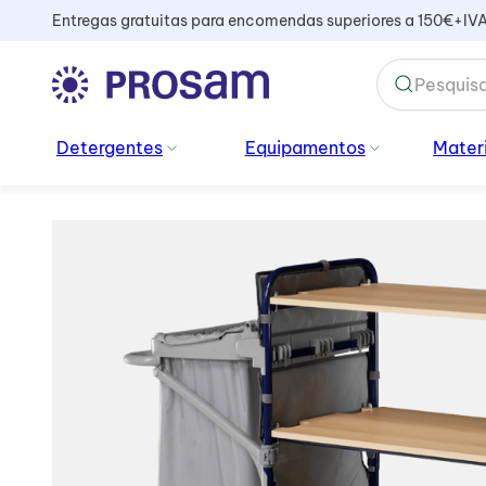
Entregas gratuitas para encomendas superiores a 150€+IV
TERMOS MAIS BUSCADOS
Detergentes
Equipamentos
Materi
1
º
kiehl
2
º
vidros
3
º
sacos lixo
4
º
mopa
5
º
cabo
6
º
sani
7
º
peluche
8
º
amoniacal
9
º
saco