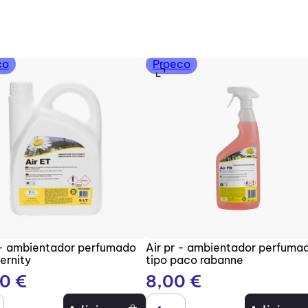
co
Proeco
 - ambientador perfumado
Air pr - ambientador perfuma
ternity
tipo paco rabanne
70
€
8
,
00
€