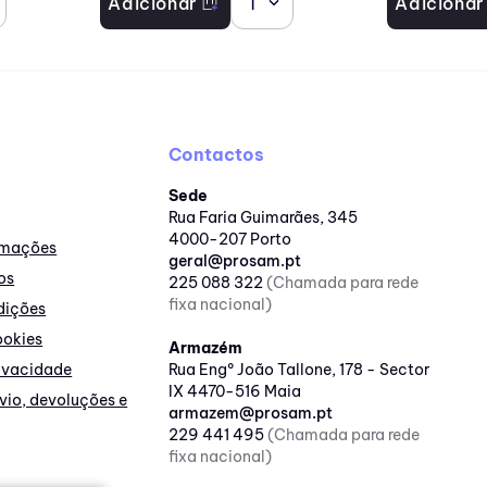
Adicionar
1
Adicionar
Contactos
Sede
Rua Faria Guimarães, 345
4000-207 Porto
lamações
geral@prosam.pt
os
225 088 322
(Chamada para rede
fixa nacional)
dições
ookies
Armazém
rivacidade
Rua Engº João Tallone, 178 - Sector
IX 4470-516 Maia
nvio, devoluções e
armazem@prosam.pt
229 441 495
(Chamada para rede
fixa nacional)