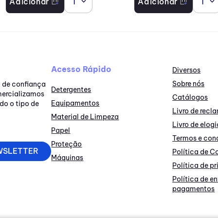
Adicionar
1
Adicionar
1
Acesso Rápido
Diversos
Sobre nós
a de confiança
Detergentes
omercializamos
Catálogos
Equipamentos
do o tipo de
Livro de rec
Material de Limpeza
Livro de elogi
Papel
Termos e con
Proteção
WSLETTER
Política de C
Máquinas
Política de p
Política de e
pagamentos