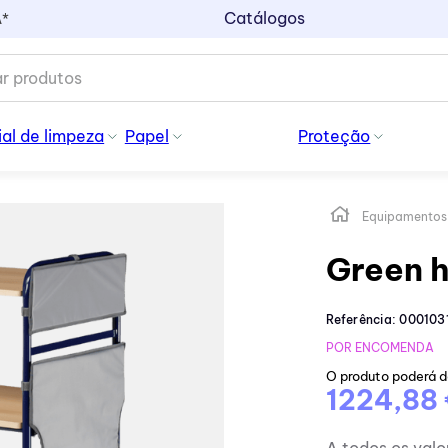
Catálogos
A*
al de limpeza
Papel
Proteção
Equipamentos
Green h
Referência
:
000103
POR ENCOMENDA
O produto poderá 
1224,88
A todos os valo