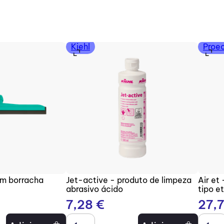
Kiehl
Proe
om borracha
Jet-active - produto de limpeza
Air et
abrasivo ácido
tipo e
7
,
28
€
27
,