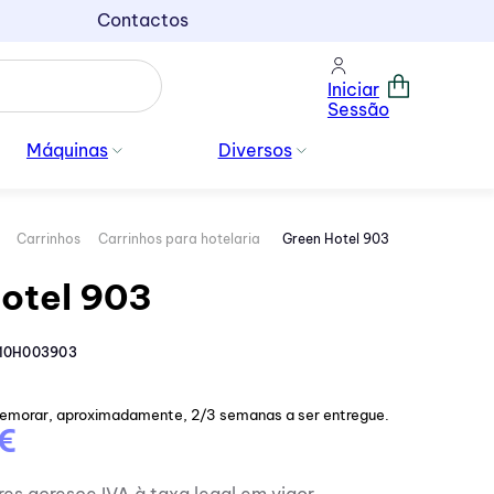
Contactos
Iniciar
Sessão
Máquinas
Diversos
Carrinhos
Carrinhos para hotelaria
Green Hotel 903
otel 903
10H003903
demorar, aproximadamente, 2/3 semanas a ser entregue.
 €
res acresce IVA à taxa legal em vigor