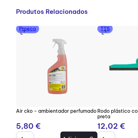
Produtos Relacionados
Proeco
TTS
Air cko - ambientador perfumado
Rodo plástico c
preta
5
,
80
€
12
,
02
€