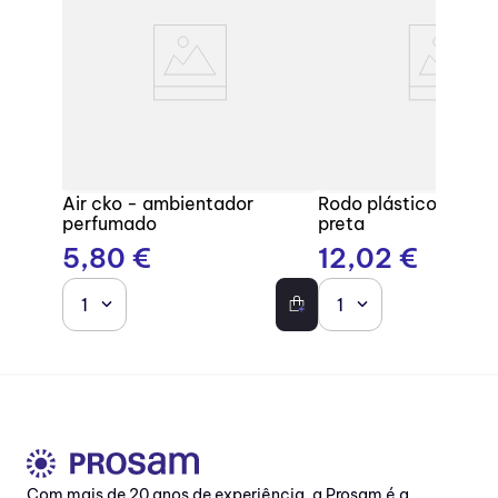
Air cko - ambientador
Rodo plástico com b
perfumado
preta
5
,
80
€
12
,
02
€
1
1
Com mais de 20 anos de experiência, a Prosam é a