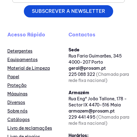
SUBSCREVER A NEWSLETTER
Acesso Rápido
Contactos
Sede
Detergentes
Rua Faria Guimarães, 345
Equipamentos
4000-207 Porto
Material de Limpeza
geral@prosam.pt
225 088 322
(Chamada para
Papel
rede fixa nacional)
Proteção
Armazém
Máquinas
Rua Engº João Tallone, 178 -
Diversos
Sector IX 4470-516 Maia
Sobre nós
armazem@prosam.pt
229 441 495
(Chamada para
Catálogos
rede fixa nacional)
Livro de reclamações
Horários:
Livro de elogíos