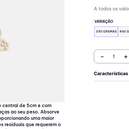
A todos os valo
VARIAÇÃO
350 GRAMAS
400 
－
＋
Características
e central de 5cm e com
aças ao seu peso. Absorve
roporcionando uma maior
es residuais que requerem o