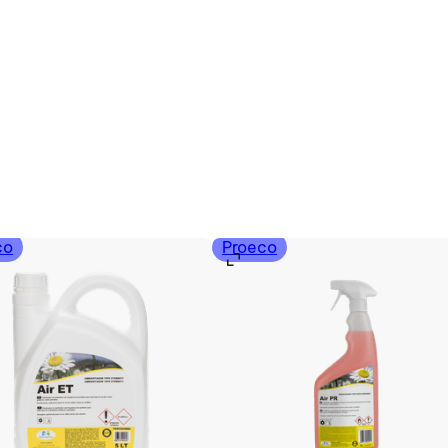
co
Proeco