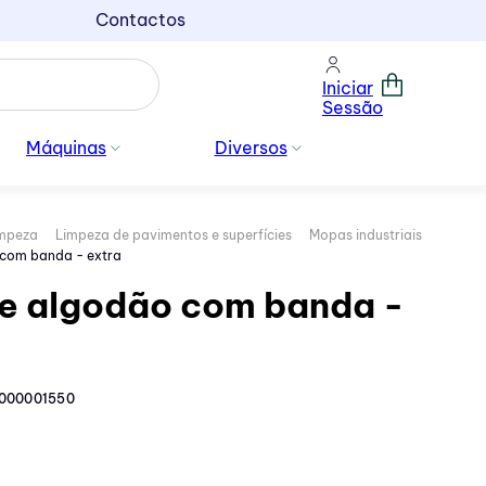
Contactos
Iniciar
Sessão
Máquinas
Diversos
impeza
Limpeza de pavimentos e superfícies
Mopas industriais
com banda - extra
e algodão com banda -
000001550