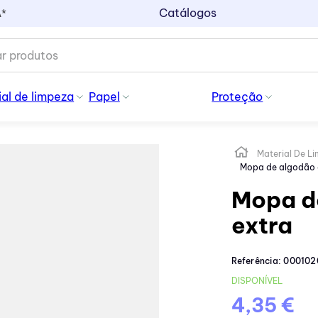
Catálogos
A*
al de limpeza
Papel
Proteção
Material De L
Mopa de algodão 
Mopa d
extra
Referência
:
000102
DISPONÍVEL
4,35 €