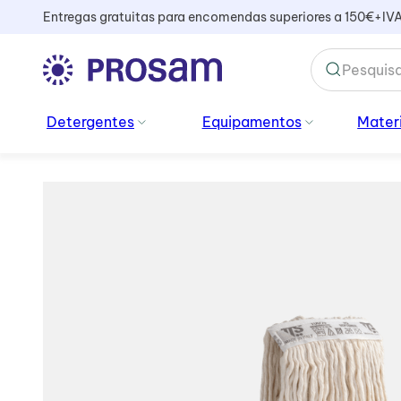
Entregas gratuitas para encomendas superiores a 150€+IV
TERMOS MAIS BUSCADOS
Detergentes
Equipamentos
Materi
1
º
kiehl
2
º
vidros
3
º
sacos lixo
4
º
mopa
5
º
cabo
6
º
peluche
7
º
sani
8
º
panos
9
º
amoniacal