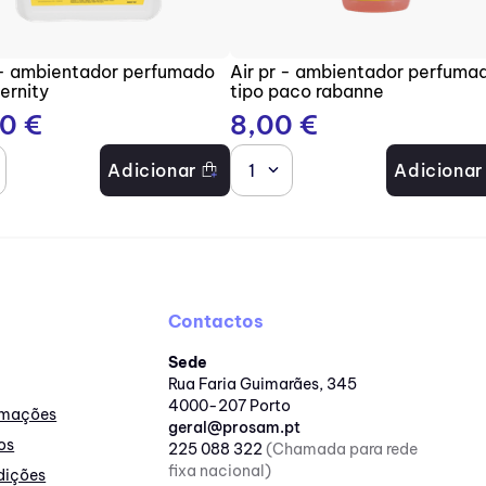
 - ambientador perfumado
Air pr - ambientador perfuma
ternity
tipo paco rabanne
70
€
8
,
00
€
Adicionar
1
Adicionar
Contactos
Sede
Rua Faria Guimarães, 345
4000-207 Porto
lamações
geral@prosam.pt
os
225 088 322
(Chamada para rede
fixa nacional)
dições