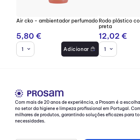
Air cko - ambientador perfumado
Rodo plástico c
preta
5
,
80
€
12
,
02
€
1
Adicionar
1
Com mais de 20 anos de experiência, a Prosam é a escolh
no setor da higiene e limpeza profissional em Portugal. C
milhares de produtos, garantindo soluções eficazes para to
necessidades.