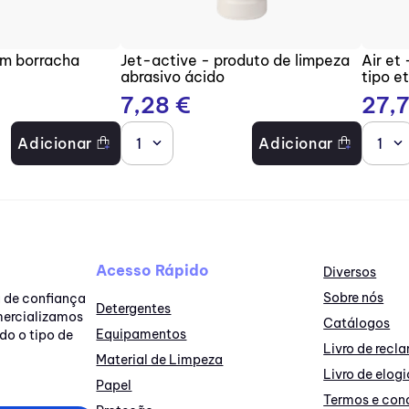
om borracha
Jet-active - produto de limpeza
Air et
abrasivo ácido
tipo e
7
,
28
€
27
,
Adicionar
1
Adicionar
1
Acesso Rápido
Diversos
Sobre nós
a de confiança
Detergentes
omercializamos
Catálogos
Equipamentos
do o tipo de
Livro de rec
Material de Limpeza
Livro de elogi
Papel
Termos e con