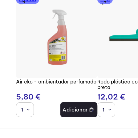
Air cko - ambientador perfumado
Rodo plástico c
preta
5
,
80
€
12
,
02
€
1
Adicionar
1