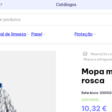
Catálogos
A*
al de limpeza
Papel
Proteção
Material De L
Mopas e esfregona
Mopa m
rosca
Referência
:
000102
DISPONÍVEL
10,32 €