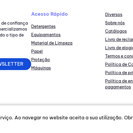
Acesso Rápido
Diversos
Sobre nós
a de confiança
Detergentes
omercializamos
Catálogos
Equipamentos
do o tipo de
Livro de rec
Material de Limpeza
Livro de elogi
Papel
Termos e con
Proteção
WSLETTER
Política de C
Máquinas
Política de p
Política de e
pagamentos
viço. Ao navegar no website aceita a sua utilização. Obr