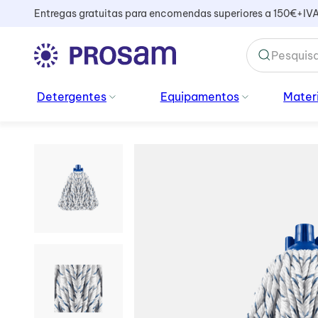
Entregas gratuitas para encomendas superiores a 150€+IV
TERMOS MAIS BUSCADOS
Detergentes
Equipamentos
Materi
1
º
kiehl
2
º
cabo
3
º
sacos lixo
4
º
vassoura
5
º
vidros
6
º
mopa
7
º
ambientador
8
º
bata
9
º
produtos vidros