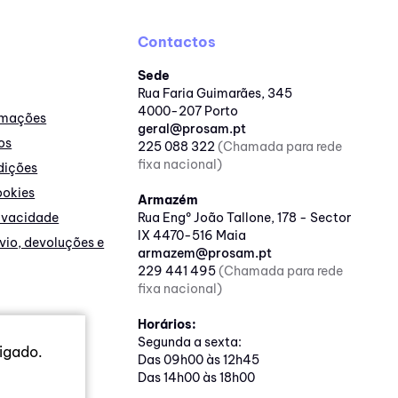
Contactos
Sede
Rua Faria Guimarães, 345
4000-207 Porto
lamações
geral@prosam.pt
os
225 088 322
(Chamada para rede
fixa nacional)
dições
ookies
Armazém
rivacidade
Rua Engº João Tallone, 178 - Sector
IX 4470-516 Maia
nvio, devoluções e
armazem@prosam.pt
229 441 495
(Chamada para rede
fixa nacional)
Horários:
Segunda a sexta:
igado.
Das 09h00 às 12h45
Das 14h00 às 18h00