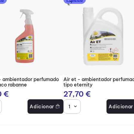
 - ambientador perfumado
Air et - ambientador perfuma
aco rabanne
tipo eternity
0
€
27
,
70
€
Adicionar
1
Adicionar