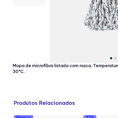
10
º
amoniacal
Mopa de microfibra listada com rosca. Temperatu
30ºC.
Produtos Relacionados
Proeco
TTS