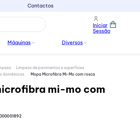
Contactos
Iniciar
Sessão
Máquinas
Diversos
impeza
Limpeza de pavimentos e superfícies
s domésticas
Mopa Microfibra Mi-Mo com rosca
icrofibra mi-mo com
000001892