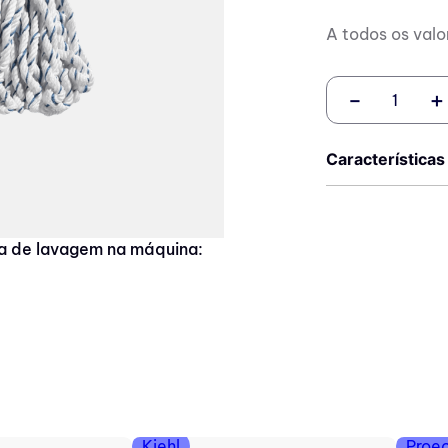
A todos os valo
－
＋
Características
ra de lavagem na máquina:
Kiehl
Proe