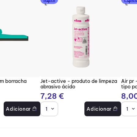
om borracha
Jet-active - produto de limpeza
Air pr
abrasivo ácido
tipo p
7
,
28
€
8
,
0
Adicionar
1
Adicionar
1