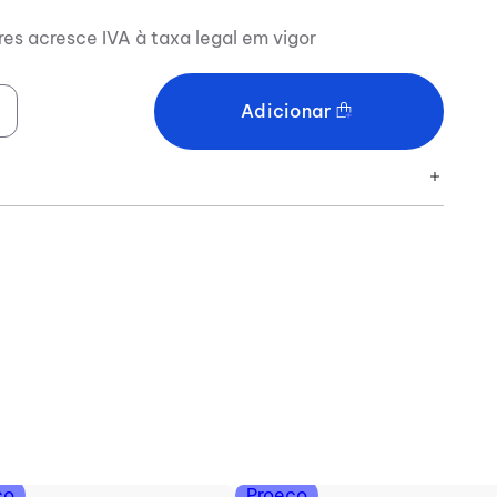
res acresce IVA à taxa legal em vigor
Adicionar
co
Proeco