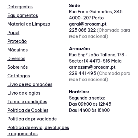
Sede
Detergentes
Rua Faria Guimarães, 345
Equipamentos
4000-207 Porto
Material de Limpeza
geral@prosam.pt
225 088 322
(Chamada para
Papel
rede fixa nacional)
Proteção
Armazém
Máquinas
Rua Engº João Tallone, 178 -
Diversos
Sector IX 4470-516 Maia
Sobre nós
armazem@prosam.pt
229 441 495
(Chamada para
Catálogos
rede fixa nacional)
Livro de reclamações
Horários:
Livro de elogíos
Segunda a sexta:
Termo e condições
Das 09h00 às 12h45
Política de Cookies
Das 14h00 às 18h00
Política de privacidade
Política de envio, devoluções
e pagamentos