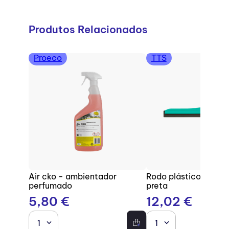
Produtos Relacionados
Proeco
TTS
Air cko - ambientador
Rodo plástico com b
perfumado
preta
5
,
80
€
12
,
02
€
1
1