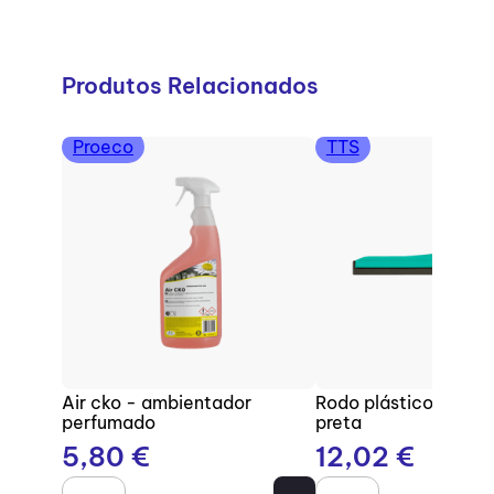
Produtos Relacionados
Proeco
TTS
Air cko - ambientador
Rodo plástico com b
perfumado
preta
5
,
80
€
12
,
02
€