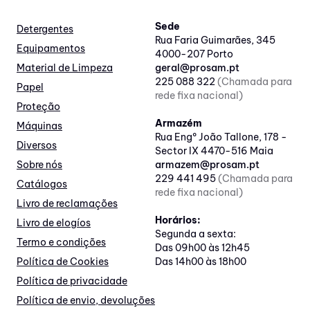
Sede
Detergentes
Rua Faria Guimarães, 345
Equipamentos
4000-207 Porto
Material de Limpeza
geral@prosam.pt
225 088 322
(Chamada para
Papel
rede fixa nacional)
Proteção
Armazém
Máquinas
Rua Engº João Tallone, 178 -
Diversos
Sector IX 4470-516 Maia
Sobre nós
armazem@prosam.pt
229 441 495
(Chamada para
Catálogos
rede fixa nacional)
Livro de reclamações
Horários:
Livro de elogíos
Segunda a sexta:
Termo e condições
Das 09h00 às 12h45
Política de Cookies
Das 14h00 às 18h00
Política de privacidade
Política de envio, devoluções