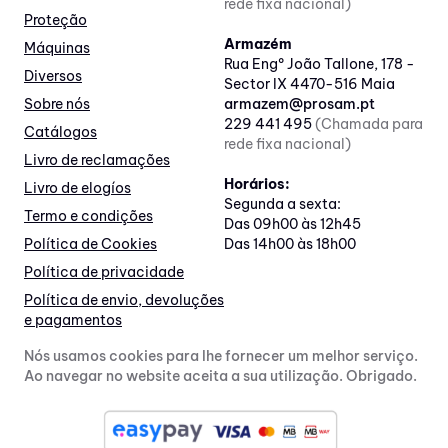
rede fixa nacional)
Proteção
Armazém
Máquinas
Rua Engº João Tallone, 178 -
Diversos
Sector IX 4470-516 Maia
Sobre nós
armazem@prosam.pt
229 441 495
(Chamada para
Catálogos
rede fixa nacional)
Livro de reclamações
Horários:
Livro de elogíos
Segunda a sexta:
Termo e condições
Das 09h00 às 12h45
Política de Cookies
Das 14h00 às 18h00
Política de privacidade
Política de envio, devoluções
e pagamentos
Nós usamos cookies para lhe fornecer um melhor serviço.
Ao navegar no website aceita a sua utilização. Obrigado.