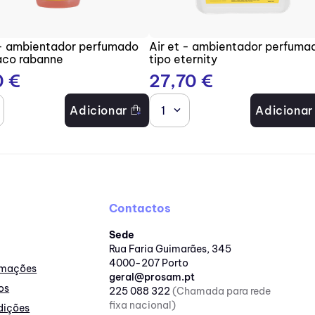
 - ambientador perfumado
Air et - ambientador perfuma
aco rabanne
tipo eternity
0
€
27
,
70
€
Adicionar
1
Adicionar
Contactos
Sede
Rua Faria Guimarães, 345
4000-207 Porto
lamações
geral@prosam.pt
os
225 088 322
(Chamada para rede
fixa nacional)
dições