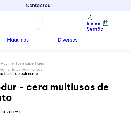
Contactos
Iniciar
Sessão
Máquinas
Diversos
Pavimentos e superfícies
abamento de pavimentos
ultiusos de polimento
ur - cera multiusos de
nto
30J20025L