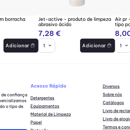
om borracha
Jet-active - produto de limpeza
Air pr
abrasivo ácido
tipo p
7
,
28
€
8
,
0
Adicionar
1
Adicionar
1
Acesso Rápido
Diversos
Sobre nós
a de confiança
Detergentes
omercializamos
Catálogos
Equipamentos
do o tipo de
Livro de rec
Material de Limpeza
Livro de elogi
Papel
Termos e con