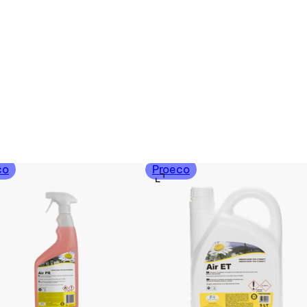
co
Proeco