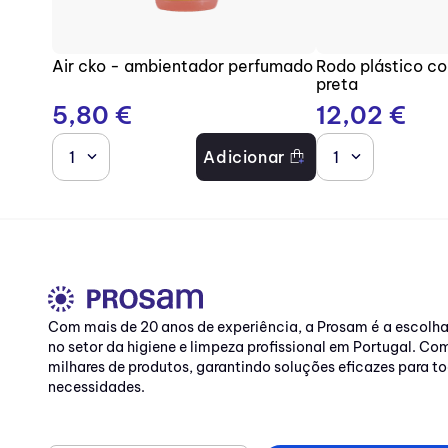
Air cko - ambientador perfumado
Rodo plástico c
preta
5
,
80
€
12
,
02
€
1
Adicionar
1
Com mais de 20 anos de experiência, a Prosam é a escolh
no setor da higiene e limpeza profissional em Portugal. C
milhares de produtos, garantindo soluções eficazes para to
necessidades.