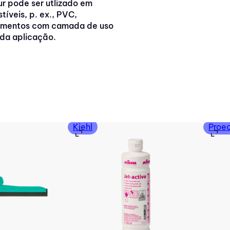
ur pode ser utlizado em
íveis, p. ex., PVC,
pavimentos com camada de uso
 da aplicação.
Kiehl
Proe