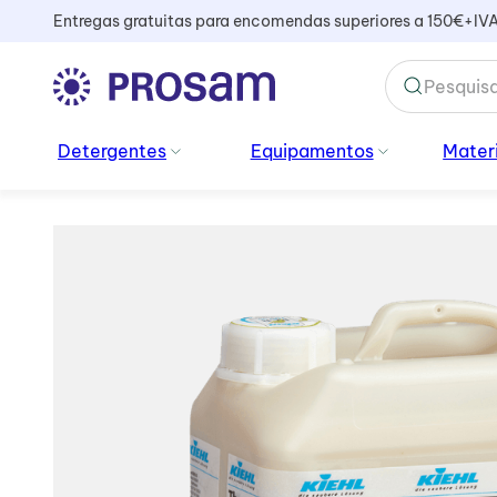
Entregas gratuitas para encomendas superiores a 150€+IV
TERMOS MAIS BUSCADOS
Detergentes
Equipamentos
Materi
1
º
kiehl
2
º
vidros
3
º
cabo
4
º
sacos lixo
5
º
vassoura
6
º
mopa
7
º
ambientador
8
º
bata
9
º
amoniacal