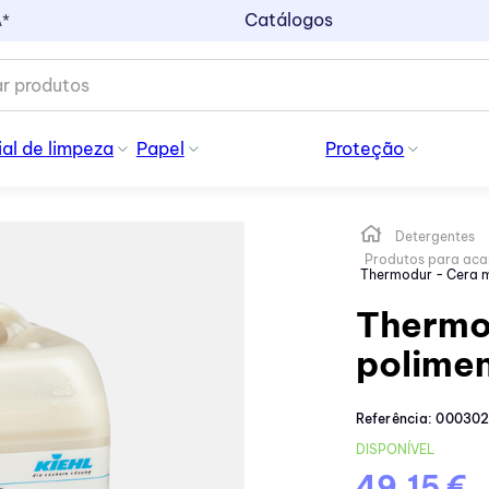
Catálogos
A*
al de limpeza
Papel
Proteção
Detergentes
Produtos para ac
Thermodur - Cera m
Thermod
polime
Referência
:
000302
DISPONÍVEL
49,15 €