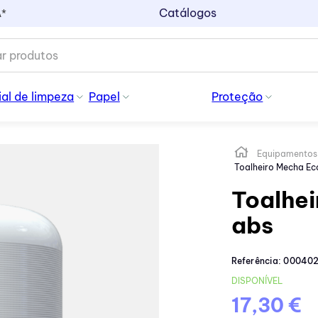
Catálogos
A*
al de limpeza
Papel
Proteção
Equipamentos
Toalheiro Mecha E
Toalhei
abs
Referência
:
00040
DISPONÍVEL
17,30 €