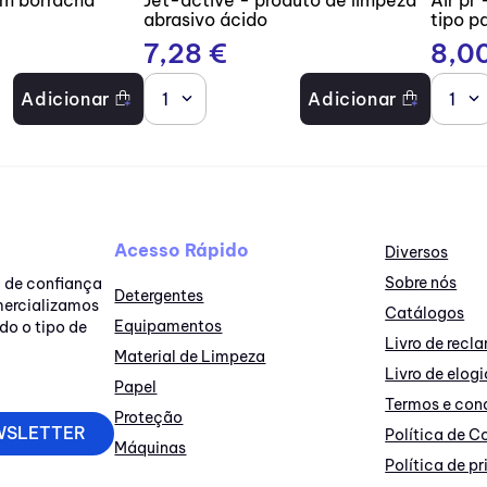
abrasivo ácido
tipo p
7
,
28
€
8
,
0
Adicionar
1
Adicionar
1
Acesso Rápido
Diversos
Sobre nós
a de confiança
Detergentes
omercializamos
Catálogos
Equipamentos
do o tipo de
Livro de rec
Material de Limpeza
Livro de elogi
Papel
Termos e con
Proteção
WSLETTER
Política de C
Máquinas
Política de p