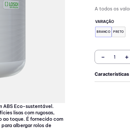
A todos os valo
VARIAÇÃO
BRANCO
PRETO
－
＋
Características
em ABS Eco-sustentável.
ícies lisas com rugosas,
o ao toque. É fornecido com
ara albergar rolos de