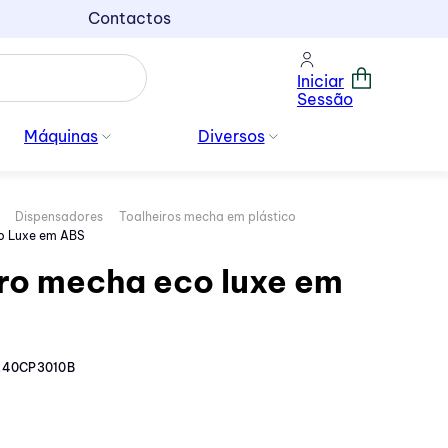
Contactos
Iniciar
Sessão
Máquinas
Diversos
Dispensadores
Toalheiros mecha em plástico
co Luxe em ABS
ro mecha eco luxe em
240CP3010B