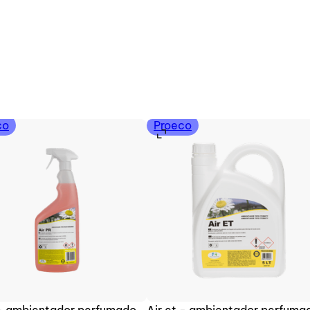
co
Proeco
 - ambientador perfumado
Air et - ambientador perfuma