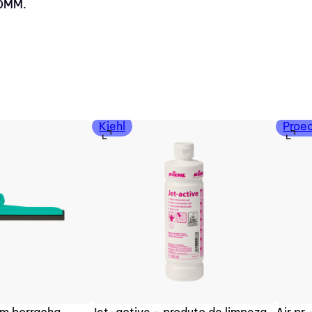
20MM.
Kiehl
Proe
om borracha
Jet-active - produto de limpeza
Air pr