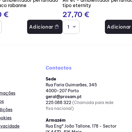
aco rabanne
tipo eternity
0
€
27
,
70
€
Adicionar
1
Adicionar
Contactos
Sede
Rua Faria Guimarães, 345
4000-207 Porto
lamações
geral@prosam.pt
os
225 088 322
(Chamada para rede
fixa nacional)
dições
ookies
Armazém
rivacidade
Rua Engº João Tallone, 178 - Sector