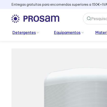
Entregas gratuitas para encomendas superiores a 150€+IV
TERMOS MAIS BUSCADOS
Detergentes
Equipamentos
Materi
1
º
kiehl
2
º
cabo
3
º
sacos lixo
4
º
vassoura
5
º
vidros
6
º
mopa
7
º
ambientador
8
º
bata
9
º
produtos vidros