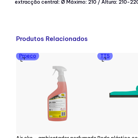
extracção central: Ø Máximo: 210 / Altura: 210-2
Produtos Relacionados
Proeco
TTS
Air cko - ambientador perfumado
Rodo plástico c