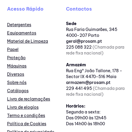
Acesso Rápido
Contactos
Sede
Detergentes
Rua Faria Guimarães, 345
Equipamentos
4000-207 Porto
Material de Limpeza
geral@prosam.pt
225 088 322
(Chamada para
Papel
rede fixa nacional)
Proteção
Armazém
Máquinas
Rua Engº João Tallone, 178 -
Diversos
Sector IX 4470-516 Maia
Sobre nós
armazem@prosam.pt
229 441 495
(Chamada para
Catálogos
rede fixa nacional)
Livro de reclamações
Horários:
Livro de elogíos
Segunda a sexta:
Termo e condições
Das 09h00 às 12h45
Política de Cookies
Das 14h00 às 18h00